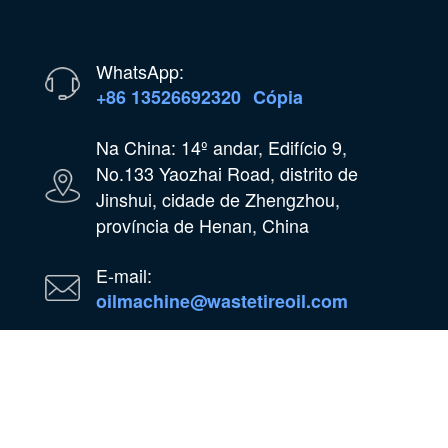
WhatsApp:
+86 13526692320
Cópia
Na China: 14º andar, Edifício 9,
No.133 Yaozhai Road, distrito de
Jinshui, cidade de Zhengzhou,
província de Henan, China
E-mail:
oilmachine@wastetireoil.com
Na Nigéria: Estado de Ogun, Nigéria