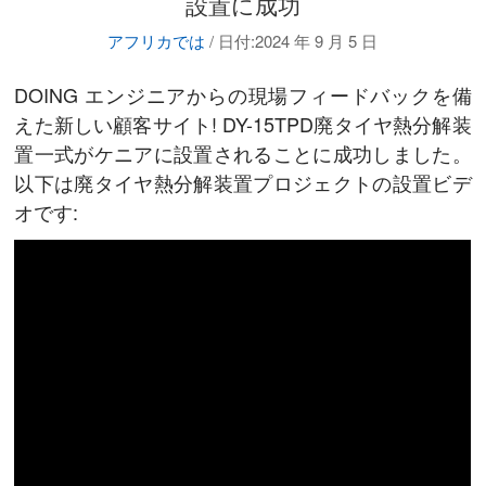
設置に成功
アフリカでは
/
日付:2024 年 9 月 5 日
DOING エンジニアからの現場フィードバックを備
えた新しい顧客サイト! DY-15TPD廃タイヤ熱分解装
置一式がケニアに設置されることに成功しました。
以下は廃タイヤ熱分解装置プロジェクトの設置ビデ
オです: