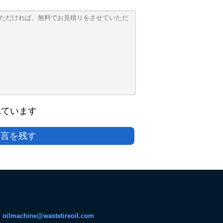
れています
伝言を残す
:
oilmachine@wastetireoil.com