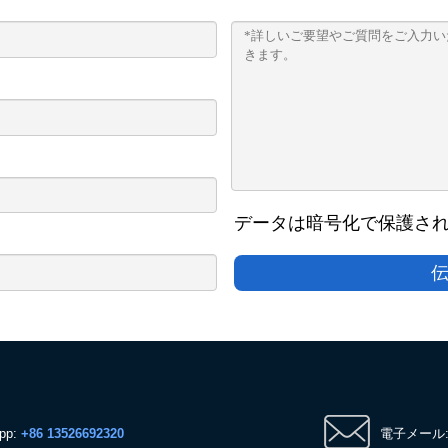
データは暗号化で保護さ
pp:
+86 13526692320
電子メール