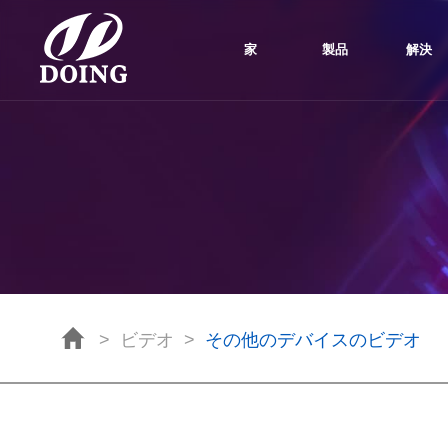
家
製品
解決
>
ビデオ
>
その他のデバイスのビデオ