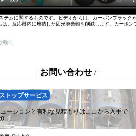
ステムに関するものです。ビデオからは、カーボンブラック
ムは、反応器内に堆積した固形廃棄物を削減します。カーボン
行動画
お問い合わせ
お問い合わせ
ストップサービス
リューションと有利な見積もりはここから入手で
20