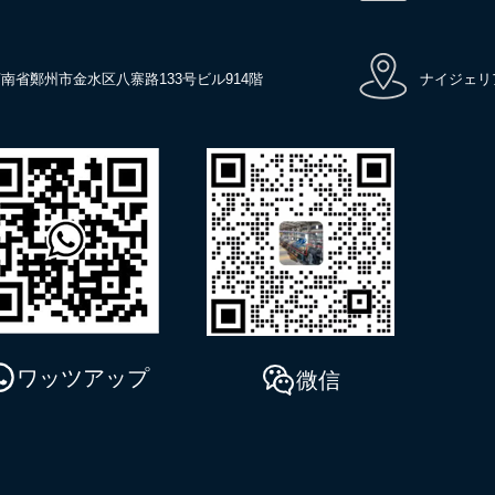
南省鄭州市金水区八寨路133号ビル914階
ナイジェリ
ワッツアップ
微信