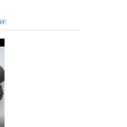
Indonesia
残す
Deutsch
Português
عربي
हिन्दी
Українська
Türkçe
Malaysia
Italiano