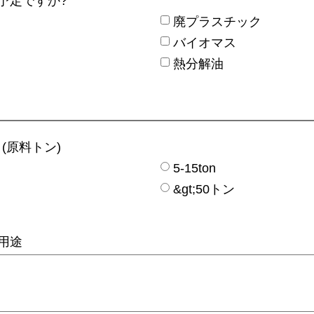
予定ですか?
廃プラスチック
バイオマス
熱分解油
(原料トン)
5-15ton
&gt;50トン
用途