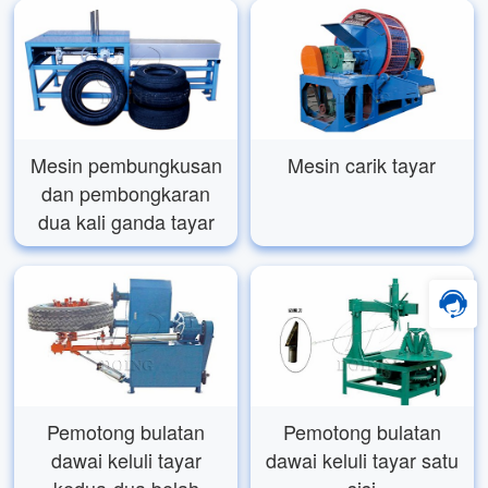
Mesin pembungkusan
Mesin carik tayar
dan pembongkaran
dua kali ganda tayar
Pemotong bulatan
Pemotong bulatan
dawai keluli tayar
dawai keluli tayar satu
kedua-dua belah
sisi