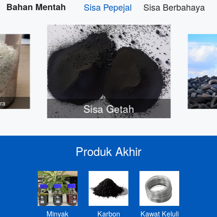
Bahan Mentah
Sisa Pepejal
Sisa Berbahaya
ra
Sisa Getah
Produk Akhir
Minyak
Karbon
Kawat Keluli