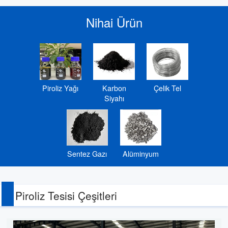
Nihai Ürün
Piroliz Yağı
Karbon
Çelik Tel
Siyahı
Sentez Gazı
Alüminyum
Piroliz Tesisi Çeşitleri