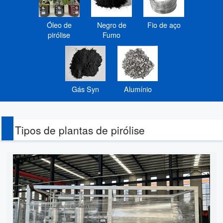
Óleo de
Negro de
Fio de aço
pirólise
Fumo
Gás Syn
Alumínio
Tipos de plantas de pirólise