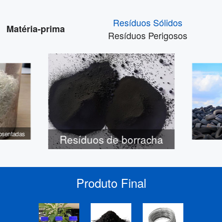
Resíduos Sólidos
Matéria-prima
Resíduos Perigosos
posentadas
Resíduos de borracha
Produto Final