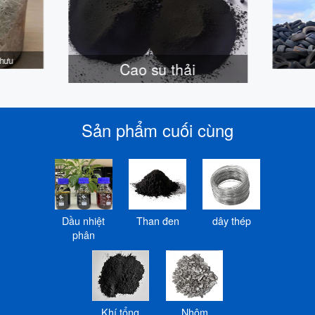
 hưu
Cao su thải
Sản phẩm cuối cùng
Dầu nhiệt
Than đen
dây thép
phân
Khí tổng
Nhôm