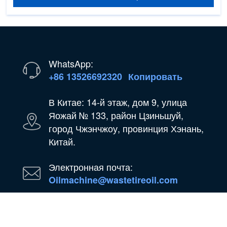
WhatsApp:
+86 13526692320
Копировать
В Китае: 14-й этаж, дом 9, улица
Яожай № 133, район Цзиньшуй,
город Чжэнчжоу, провинция Хэнань,
Китай.
Электронная почта:
Oilmachine@wastetireoil.com
В Нигерии: штат Огун, Нигерия.