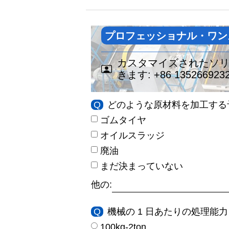
プロフェッショナル・ワン
カスタマイズされたソ
きます:
+86 135266923
Q
どのような原材料を加工する
ゴムタイヤ
オイルスラッジ
廃油
まだ決まっていない
他の:
Q
機械の 1 日あたりの処理能力 
100kg-2ton