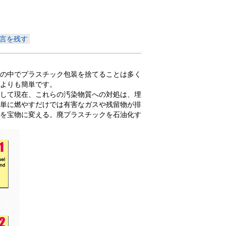
Indonesia
言を残す
Deutsch
Português
の中でプラスチック包装を捨てることは多く
よりも簡単です。
عربي
して現在、これらの汚染物質への対処は、埋
単に燃やすだけでは有害なガスや残留物が排
हिन्दी
を宝物に変える。廃プラスチックを石油化す
Українська
Türkçe
Malaysia
Italiano