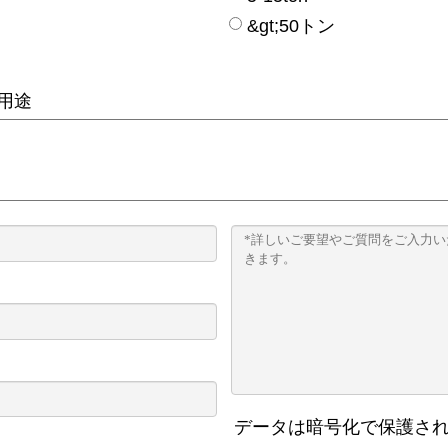
&gt;50トン
用途
データは暗号化で保護さ