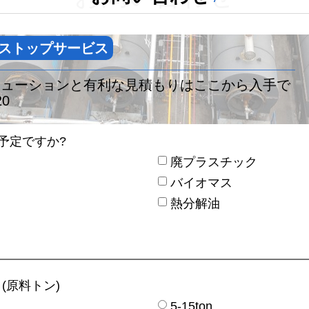
ストップサービス
リューションと有利な見積もりはここから入手で
20
予定ですか?
廃プラスチック
バイオマス
熱分解油
(原料トン)
5-15ton