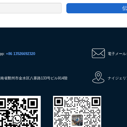
pp:
+86 13526692320
電子メール
南省鄭州市金水区八寨路133号ビル914階
ナイジェリ