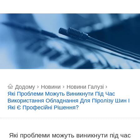
Додому
Новини
Новини Галузі
>
>
>
Які Проблеми Можуть Виникнути Під Час
Використання Обладнання Для Піролізу Шин І
Які Є Професійні Рішення?
Які проблеми можуть виникнути під час