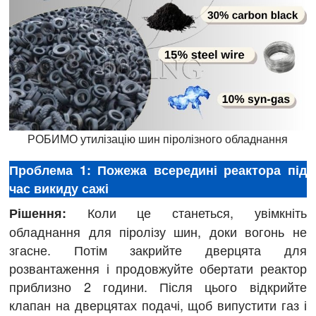
РОБИМО утилізацію шин піролізного обладнання
Проблема 1: Пожежа всередині реактора під
час викиду сажі
Коли це станеться, увімкніть
Рішення:
обладнання для піролізу шин, доки вогонь не
згасне. Потім закрийте дверцята для
розвантаження і продовжуйте обертати реактор
приблизно 2 години. Після цього відкрийте
клапан на дверцятах подачі, щоб випустити газ і