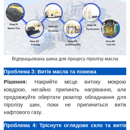
Відпрацьована шина для процесу піролізу масла
Проблема 3: Витік масла та пожежа
Накрийте місце витоку мокрою
Рішення:
ковдрою, негайно припиніть нагрівання, але
продовжуйте обертати реактор обладнання для
піролізу шин, поки не припиниться витік
нафтового газу.
Проблема 4: Тріснуте оглядове скло та витік