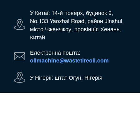
У Китаї: 14-й поверх, будинок 9,
No.133 Yaozhai Road, район Jinshui,
місто Чженчжоу, провінція Хенань,
Китай
Електронна пошта:
oilmachine@wastetireoil.com
У Нігерії: штат Огун, Нігерія