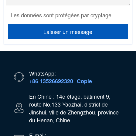
Les données sont protégées par cryptage.
Laisser un message
WhatsApp:
+86 13526692320
Copie
En Chine : 14e étage, bâtiment 9,
route No.133 Yaozhai, district de
Jinshui, ville de Zhengzhou, province
du Henan, Chine
E-mail: